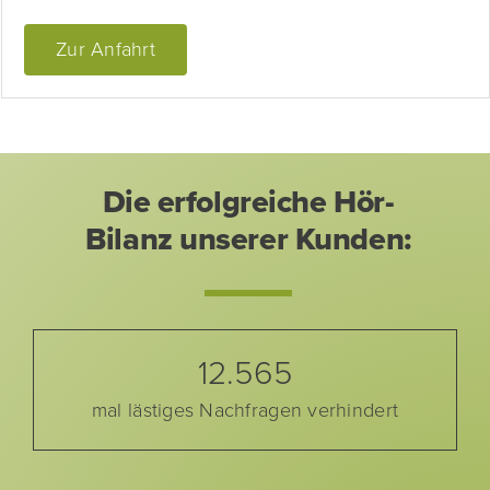
Zur Anfahrt
Die erfolgreiche Hör-
Bilanz unserer Kunden:
12.565
mal lästiges Nachfragen verhindert