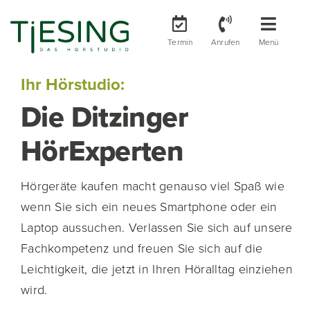
Zum
Inhalt
Toggle
Toggle
Termin
Anrufen
Menü
springen
Navigation
Naviga
Anrufen
Ihr Hörerfolg
Ihr Hörstudio:
WhatsApp
Ihre Hörgeräte
Die Ditzinger
HörExperten
Ihr Hörstudio
Hörgeräte kaufen macht genauso viel Spaß wie
wenn Sie sich ein neues Smartphone oder ein
Laptop aussuchen. Verlassen Sie sich auf unsere
Fachkompetenz und freuen Sie sich auf die
Leichtigkeit, die jetzt in Ihren Höralltag einziehen
wird.