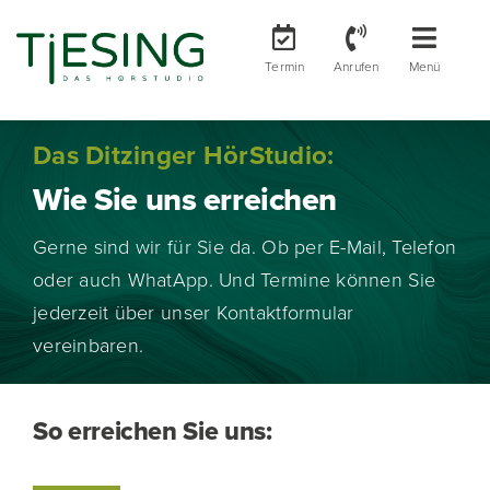
Zum
Inhalt
Toggle
Toggle
Termin
Anrufen
Menü
springen
Navigation
Naviga
Anrufen
Ihr Hörerfolg
Das Ditzinger HörStudio:
WhatsApp
Ihre Hörgeräte
Wie Sie uns erreichen
Ihr Hörstudio
Gerne sind wir für Sie da. Ob per E-Mail, Telefon
oder auch WhatApp. Und Termine können Sie
jederzeit über unser Kontaktformular
vereinbaren.
So erreichen Sie uns: